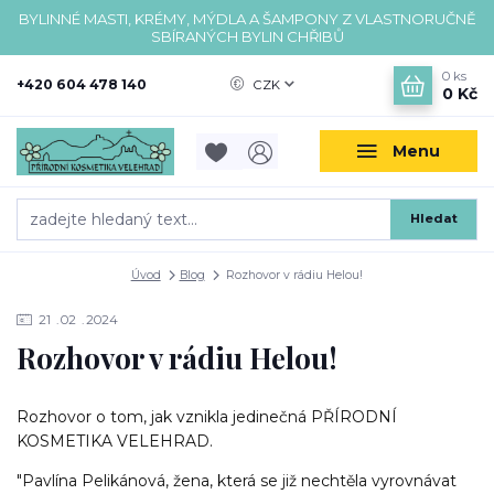
BYLINNÉ MASTI, KRÉMY, MÝDLA A ŠAMPONY Z VLASTNORUČNĚ
SBÍRANÝCH BYLIN CHŘIBŮ
0
ks
+420 604 478 140
CZK
0 Kč
Menu
Hledat
Úvod
Blog
Rozhovor v rádiu Helou!
21
02
2024
Rozhovor v rádiu Helou!
Rozhovor o tom, jak vznikla jedinečná PŘÍRODNÍ
KOSMETIKA VELEHRAD.
"Pavlína Pelikánová, žena, která se již nechtěla vyrovnávat