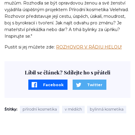
mužům. Rozhodla se být opravdovou ženou a své ženství
vyjádřila úspěšným projektem Přírodní kosmetika Velehrad.
Rozhovor představuje její cestu, úspěch, úskalí, moudrost,
boj s byrokracií i tvoření. Jak najít odvahu pro změnu? Je
mateřství překážka nebo dar? A trhá bylinky za úpňku?
Inspirujte se."
Pustit si jej můžete zde:
ROZHOVOR V RÁDIU HELOU!
Líbil se článek? Sdílejte ho s přáteli
Facebook
Twitter
Štítky
přírodní kosmetika
v médiích
bylinná kosmetika