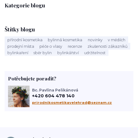
Kategorie blogu
Štítky blogu
přírodní kosmetika
bylinná kosmetika
novinky
v médiích
prodejní místa
péče o vlasy
recenze
zkušenosti zákazníků
bylinkaření
sběr bylin
bylinkářství
udržitelnost
Potřebujete poradit?
Bc. Pavlína Pelikánová
+420 604 478 140
prirodnikosmetikavelehrad@seznam.cz