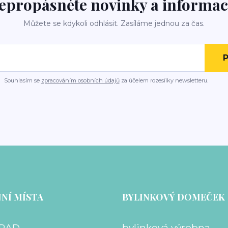
epropásněte novinky a informac
Můžete se kdykoli odhlásit. Zasíláme jednou za čas.
P
Souhlasím se
zpracováním osobních údajů
za účelem rozesílky newsletteru.
NÍ MÍSTA
BYLINKOVÝ DOMEČEK
RAD
bylinková výrobna