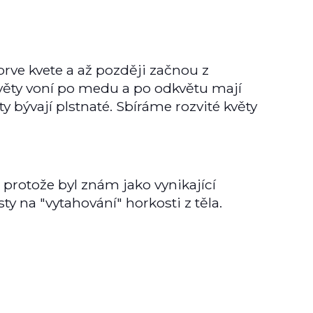
jprve kvete a až později začnou z
 květy voní po medu a po odkvětu mají
bývají plstnaté. Sbíráme rozvité květy
 protože byl znám jako vynikající
sty na "vytahování" horkosti z těla.