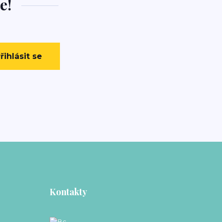
e!
řihlásit se
Kontakty