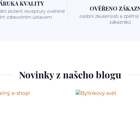
ÁRUKA KVALITY
OVĚŘENO ZÁKAZ
odní složení; receptury ověřené
osobní zkušenosti a zpětná
ním zdravotním ústavem
zákazníků
Novinky z našeho blogu