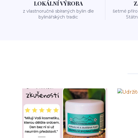
LOKÁLNÍ VÝROBA
Z
z vlastnoručně sbíraných bylin dle
šetrné přír
bylinářských tradic
Stát