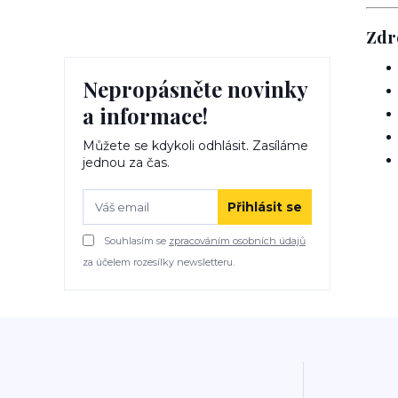
Zdr
Nepropásněte novinky
a informace!
Můžete se kdykoli odhlásit. Zasíláme
jednou za čas.
Přihlásit se
Souhlasím se
zpracováním osobních údajů
za účelem rozesílky newsletteru.