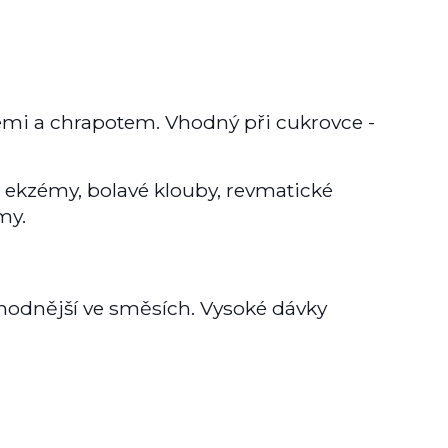
emi a chrapotem. Vhodný při cukrovce -
 ekzémy, bolavé klouby, revmatické
my.
vhodnější ve směsích. Vysoké dávky