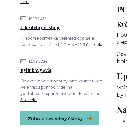
celé
PO
16.10.2024
Kvě
Udržitelný e-shop!
Pod
Přírodní kosmetika Velehrad obdržela
zlep
certifikát UDRŽITELNÝ E-SHOP!
číst celé
Zev
bol
12.03.2024
Bylinkový svět
Up
Objevte svět přírodní bylinné kosmetiky z
Vni
Velehradu pomocí videí na
youtube.com/prirodnikosmetikavelehrad
byl
číst celé
Na
Zobrazit všechny články