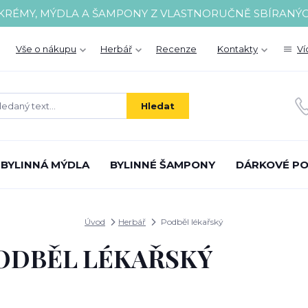
 KRÉMY, MÝDLA A ŠAMPONY Z VLASTNORUČNĚ SBÍRANÝ
Vše o nákupu
Herbář
Recenze
Kontakty
Ví
Hledat
BYLINNÁ MÝDLA
BYLINNÉ ŠAMPONY
DÁRKOVÉ P
Úvod
Herbář
Podběl lékařský
ODBĚL LÉKAŘSKÝ