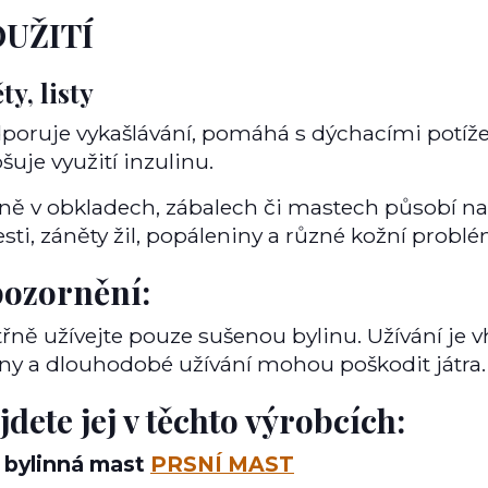
UŽITÍ
ty, listy
poruje vykašlávání, pomáhá s dýchacími potíž
šuje využití inzulinu.
ně v obkladech, zábalech či mastech působí na
esti, záněty žil, popáleniny a různé kožní problé
ozornění:
třně užívejte pouze sušenou bylinu. Užívání je 
iny a dlouhodobé užívání mohou poškodit játra.
jdete jej v těchto výrobcích:
bylinná mast
PRSNÍ MAST