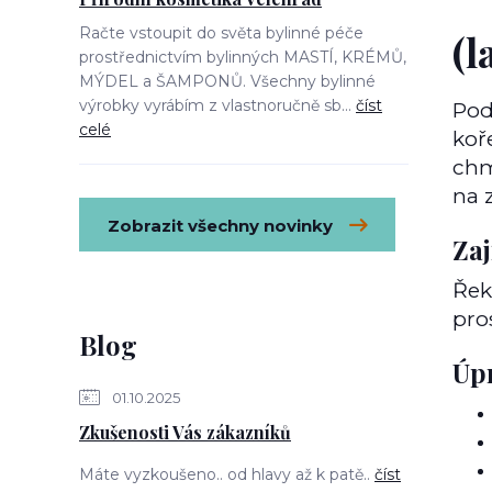
Račte vstoupit do světa bylinné péče
(l
prostřednictvím bylinných MASTÍ, KRÉMŮ,
MÝDEL a ŠAMPONŮ. Všechny bylinné
výrobky vyrábím z vlastnoručně sb...
číst
Pod
celé
koř
chm
na 
Zobrazit všechny novinky
Za
Řek
pro
Blog
Úp
01.10.2025
Zkušenosti Vás zákazníků
Máte vyzkoušeno.. od hlavy až k patě..
číst