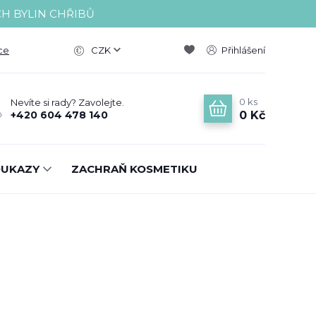
CH BYLIN CHŘIBŮ
ce
CZK
Přihlášení
0
ks
Nevíte si rady? Zavolejte.
0 Kč
+420 604 478 140
OUKAZY
ZACHRAŇ KOSMETIKU