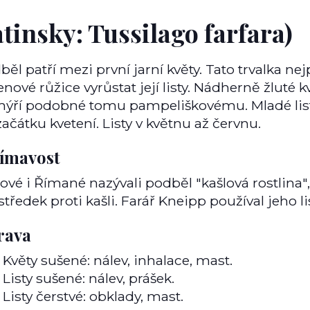
atinsky: Tussilago farfara)
běl patří mezi první jarní květy. Tato trvalka ne
enové růžice vyrůstat její listy. Nádherně žluté
ýří podobné tomu pampeliškovému. Mladé listy 
začátku kvetení. Listy v květnu až červnu.
jímavost
ové i Římané nazývali podběl "kašlová rostlina",
středek proti kašli. Farář Kneipp používal jeho li
rava
Květy sušené: nálev, inhalace, mast.
Listy sušené: nálev, prášek.
Listy čerstvé: obklady, mast.