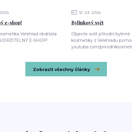
2024
12
03
2024
ný e-shop!
Bylinkový svět
kosmetika Velehrad obdržela
Objevte svět přírodní bylinné
át UDRŽITELNÝ E-SHOP!
kosmetiky z Velehradu pomocí
youtube.com/prirodnikosmeti
Zobrazit všechny články