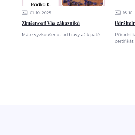
01
10
2025
16
10
Zkušenosti Vás zákazníků
Udržitel
Máte vyzkoušeno.. od hlavy až k patě..
Přírodní 
certifik