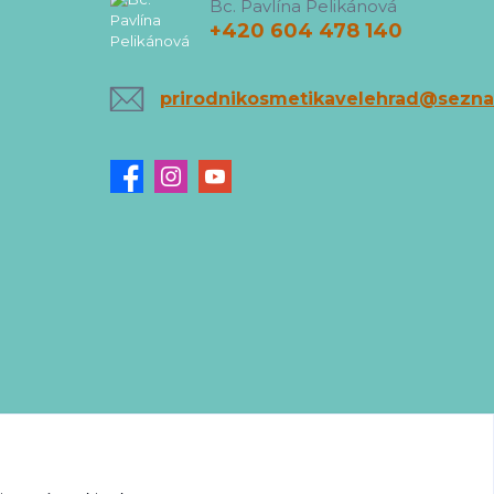
Bc. Pavlína Pelikánová
+420 604 478 140
prirodnikosmetikavelehrad@sezn