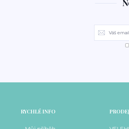
N
RYCHLÉ INFO
PRODEJ
Můj příběh
VELEH