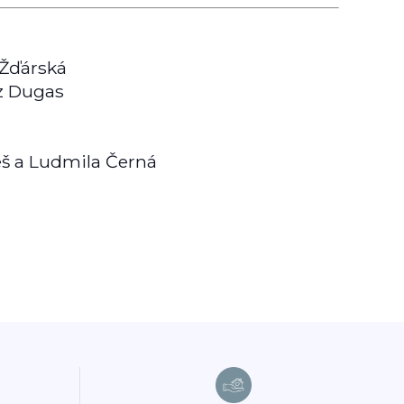
 Žďárská
ýz Dugas
meš a Ludmila Černá