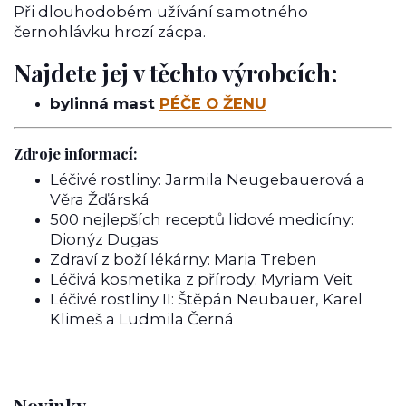
Při dlouhodobém užívání samotného
černohlávku hrozí zácpa.
Najdete jej v těchto výrobcích:
bylinná mast
PÉČE O ŽENU
Zdroje informací:
Léčivé rostliny: Jarmila Neugebauerová a
Věra Žďárská
500 nejlepších receptů lidové medicíny:
Dionýz Dugas
Zdraví z boží lékárny: Maria Treben
Léčivá kosmetika z přírody: Myriam Veit
Léčivé rostliny II: Štěpán Neubauer, Karel
Klimeš a Ludmila Černá
Novinky