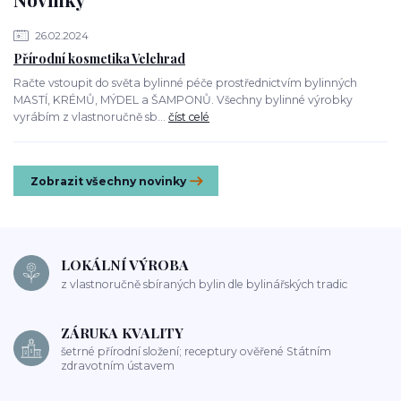
26.02.2024
Přírodní kosmetika Velehrad
Račte vstoupit do světa bylinné péče prostřednictvím bylinných
MASTÍ, KRÉMŮ, MÝDEL a ŠAMPONŮ. Všechny bylinné výrobky
vyrábím z vlastnoručně sb...
číst celé
Zobrazit všechny novinky
LOKÁLNÍ VÝROBA
z vlastnoručně sbíraných bylin dle bylinářských tradic
ZÁRUKA KVALITY
šetrné přírodní složení; receptury ověřené Státním
zdravotním ústavem