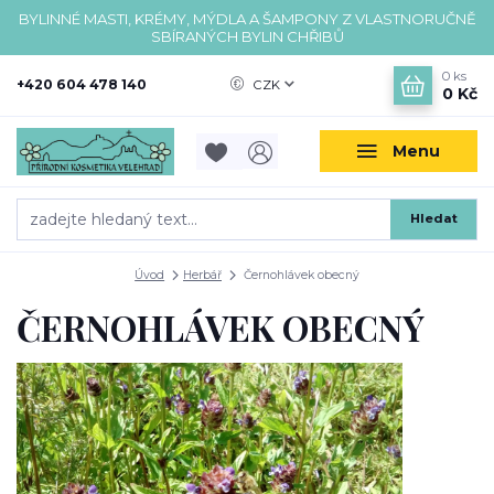
BYLINNÉ MASTI, KRÉMY, MÝDLA A ŠAMPONY Z VLASTNORUČNĚ
SBÍRANÝCH BYLIN CHŘIBŮ
0
ks
+420 604 478 140
CZK
0 Kč
Menu
Hledat
Úvod
Herbář
Černohlávek obecný
ČERNOHLÁVEK OBECNÝ