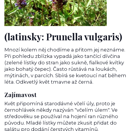
(latinsky: Prunella vulgaris)
Mnozí kolem něj chodíme a přitom jej neznáme.
Při pohledu zblízka vypadá jako tančící dívčina
(zelené lístky do stran jako sukně, fialkové kvítky
jako bohatý čepec). Často růstává na loukách,
mýtinách, v parcích. Sbírá se kvetoucí nať během
léta. Odkvetlý květ tmavne až černá.
Zajímavost
Květ připomíná starodávné včelí úly, proto je
černohlávek někdy nazýván "včelím úlem". Ve
středověku se používal na hojení ran různého
původu. Mladé lístky můžete zkusit přidat do
salátu pro dodání čerstvých vitamínů.