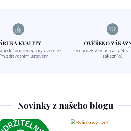
ÁRUKA KVALITY
OVĚŘENO ZÁKAZ
odní složení; receptury ověřené
osobní zkušenosti a zpětná
ním zdravotním ústavem
zákazníků
Novinky z našeho blogu