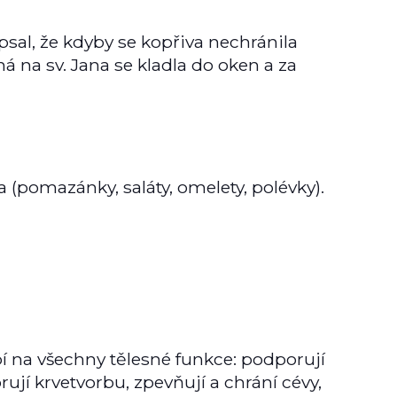
psal, že kdyby se kopřiva nechránila
á na sv. Jana se kladla do oken a za
dla (pomazánky, saláty, omelety, polévky).
bí na všechny tělesné funkce: podporují
orují krvetvorbu, zpevňují a chrání cévy,