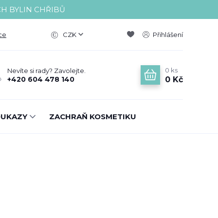
CH BYLIN CHŘIBŮ
ce
CZK
Přihlášení
0
ks
Nevíte si rady? Zavolejte.
0 Kč
+420 604 478 140
OUKAZY
ZACHRAŇ KOSMETIKU