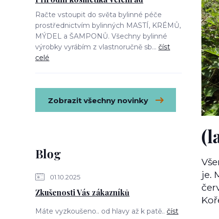
Račte vstoupit do světa bylinné péče
prostřednictvím bylinných MASTÍ, KRÉMŮ,
MÝDEL a ŠAMPONŮ. Všechny bylinné
výrobky vyrábím z vlastnoručně sb...
číst
celé
Zobrazit všechny novinky
(l
Blog
Vše
je.
01.10.2025
čer
Zkušenosti Vás zákazníků
Koř
Máte vyzkoušeno.. od hlavy až k patě..
číst