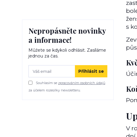
zas
bol
žen
s k
Nepropásněte novinky
a informace!
Zev
půs
Můžete se kdykoli odhlásit. Zasíláme
jednou za čas.
Kv
Přihlásit se
Úči
Souhlasím se
zpracováním osobních údajů
Ko
za účelem rozesílky newsletteru.
Pom
Up
V r
dní.