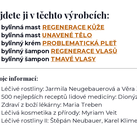
jdete ji v těchto výrobcích:
bylinná mast
REGENERACE KŮŽE
bylinná mast
UNAVENÉ TĚLO
bylinný krém
PROBLEMATICKÁ PLEŤ
bylinný šampon
REGENERACE VLASŮ
bylinný šampon
TMAVÉ VLASY
oje informací:
Léčivé rostliny: Jarmila Neugebauerová a Věra
500 nejlepších receptů lidové medicíny: Dion
Zdraví z boží lékárny: Maria Treben
Léčivá kosmetika z přírody: Myriam Veit
Léčivé rostliny II: Štěpán Neubauer, Karel Kli