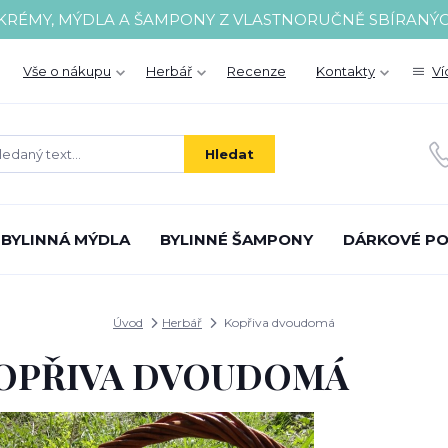
 KRÉMY, MÝDLA A ŠAMPONY Z VLASTNORUČNĚ SBÍRANÝ
Vše o nákupu
Herbář
Recenze
Kontakty
Ví
Hledat
BYLINNÁ MÝDLA
BYLINNÉ ŠAMPONY
DÁRKOVÉ P
Úvod
Herbář
Kopřiva dvoudomá
OPŘIVA DVOUDOMÁ