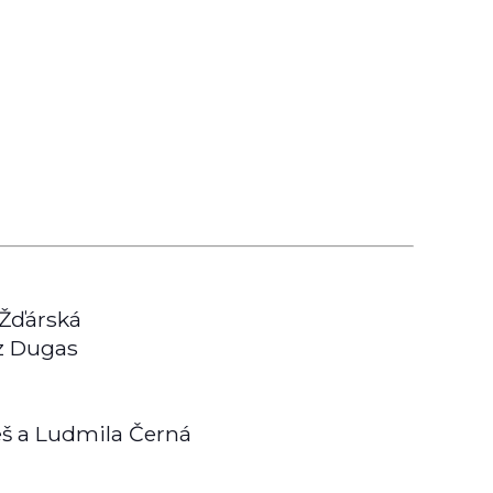
 Žďárská
ýz Dugas
meš a Ludmila Černá