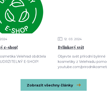
2024
12
03
2024
ný e-shop!
Bylinkový svět
kosmetika Velehrad obdržela
Objevte svět přírodní bylinné
át UDRŽITELNÝ E-SHOP!
kosmetiky z Velehradu pomocí
youtube.com/prirodnikosmeti
Zobrazit všechny články