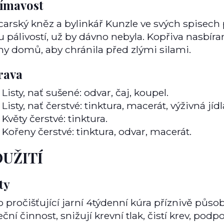
jímavost
carský kněz a bylinkář Kunzle ve svých spisech 
u pálivostí, už by dávno nebyla. Kopřiva nasbíran
hy domů, aby chránila před zlými silami.
rava
Listy, nať sušené: odvar, čaj, koupel.
Listy, nať čerstvé: tinktura, macerát, výživná jí
Květy čerstvé: tinktura.
Kořeny čerstvé: tinktura, odvar, macerát.
UŽITÍ
ty
o pročišťující jarní 4týdenní kúra příznivě půso
ční činnost, snižují krevní tlak, čistí krev, podp