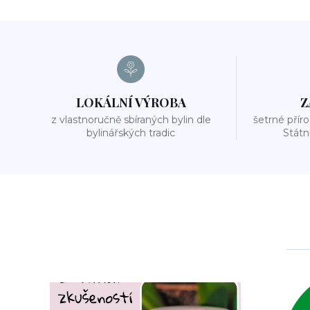
LOKÁLNÍ VÝROBA
Z
z vlastnoručně sbíraných bylin dle
šetrné přír
bylinářských tradic
Stát