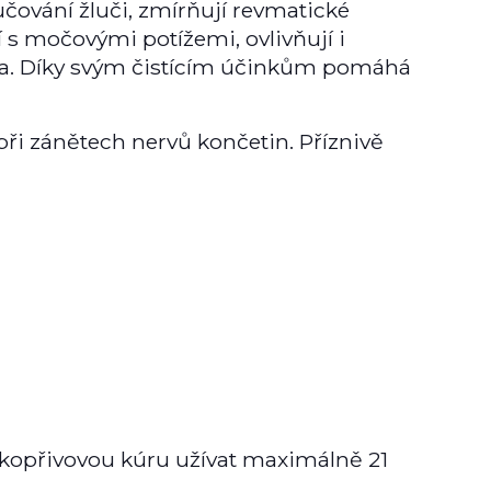
lučování žluči, zmírňují revmatické
 s močovými potížemi, ovlivňují i
ka. Díky svým čistícím účinkům pomáhá
při zánětech nervů končetin. Příznivě
 kopřivovou kúru užívat maximálně 21