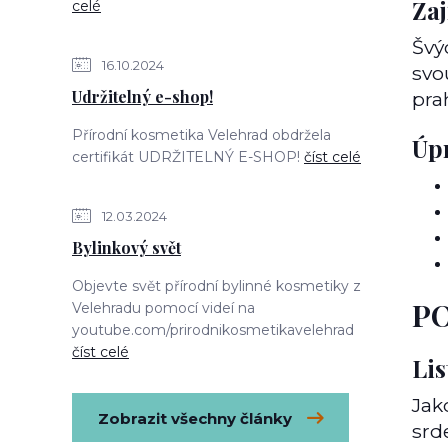
Za
celé
Švý
16.10.2024
svo
Udržitelný e-shop!
pra
Přírodní kosmetika Velehrad obdržela
Úp
certifikát UDRŽITELNÝ E-SHOP!
číst celé
12.03.2024
Bylinkový svět
Objevte svět přírodní bylinné kosmetiky z
PO
Velehradu pomocí videí na
youtube.com/prirodnikosmetikavelehrad
číst celé
Lis
Jak
Zobrazit všechny články
srde