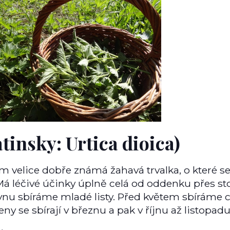
atinsky: Urtica dioica)
m velice dobře známá žahavá trvalka, o které se 
 Má léčivé účinky úplně celá od oddenku přes sto
vnu sbíráme mladé listy. Před květem sbíráme ce
eny se sbírají v březnu a pak v říjnu až listopadu