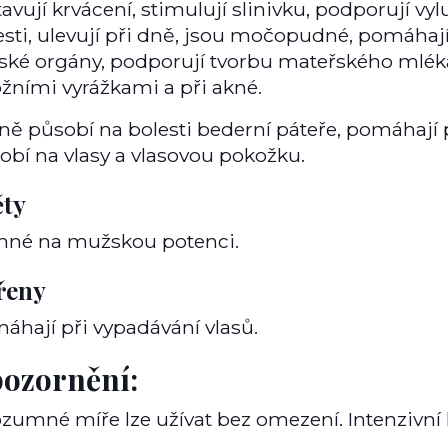
tavují krvácení, stimulují slinivku, podporují vy
esti, ulevují při dně, jsou močopudné, pomáhají
ské orgány, podporují tvorbu mateřského mlé
ožními vyrážkami a při akné.
ně působí na bolesti bederní páteře, pomáhají 
obí na vlasy a vlasovou pokožku.
ěty
nné na mužskou potenci.
řeny
áhají při vypadávání vlasů.
ozornění:
ozumné míře lze užívat bez omezení. Intenzivní