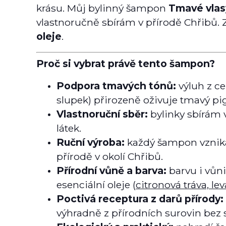
krásu. Můj bylinný šampon
Tmavé vlas
vlastnoručně sbírám v přírodě Chřibů.
oleje
.
Proč si vybrat právě tento šampon?
Podpora tmavých tónů:
výluh z ce
slupek) přirozeně oživuje tmavý p
Vlastnoruční sběr:
bylinky sbírám
látek.
Ruční výroba:
každý šampon vzniká
přírodě v okolí Chřibů.
Přírodní vůně a barva:
barvu i vůn
esenciální oleje (
citronová tráva, le
Poctivá receptura z darů přírody:
výhradně z přírodních surovin bez 