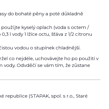
sy do bohaté pěny a poté důkladně
 použijte kyselý oplach (voda s octem /
,3 l vody 1 lžíce octu, šťáva z 1/2 citronu
istou vodou o stupínek chladnější.
l co nejdéle, uchovávejte ho po použití v
 vody. Odvděčí se vám tím, že zůstane
 republice (STAPAK, spol. s r.o., Staré