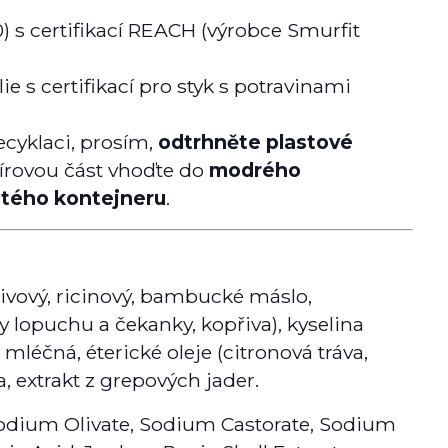
0) s certifikací REACH (výrobce Smurfit
lie s certifikací pro styk s potravinami
cyklaci, prosím,
odtrhněte plastové
pírovou část vhoďte do
modrého
utého kontejneru
.
ivový, ricinový, bambucké máslo,
y lopuchu a čekanky, kopřiva), kyselina
 mléčná, éterické oleje (citronová tráva,
, extrakt z grepových jader.
dium Olivate, Sodium Castorate, Sodium