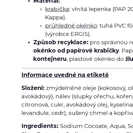
Materiál:
krabička
: vlnitá lepenka (PAP 2
Kappa).
průhledné okénko
: tuhá PVC fó
(výrobce ERGIS).
Způsob recyklace:
pro správnou re
okénko od papírové krabičky
. Pa
kontejneru
, plastové okénko do
žl
Informace uvedné na etiketě
Složení:
zmýdelněné oleje (kokosový, ol
avokádový), nálev (slupky ořechu, kořen
citronová, cukr, avokádový olej, kyselina
levandule, cedr), sušený chmel a kopřiva
Ingredients:
Sodium Cocoate, Aqua, So