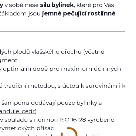
y
v sobě nese
sílu bylinek
, které pro Vás
 Základem jsou
jemné pečující rostlinné
lých plodů vlašského ořechu (včetně
igment.
 v optimální době pro maximum účinných
 tradiční metodou, s úctou k surovinám i k
i šamponu dodávají pouze bylinky a
vandule, cedr
).
v souladu s normou ISO 16128 vyrobeno
syntetických přísad.