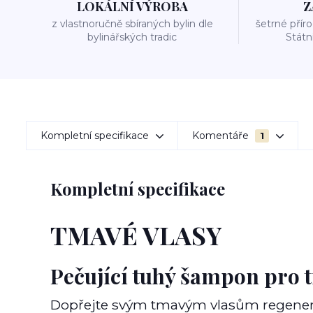
LOKÁLNÍ VÝROBA
Z
z vlastnoručně sbíraných bylin dle
šetrné přír
bylinářských tradic
Stát
Kompletní specifikace
Komentáře
1
Kompletní specifikace
TMAVÉ VLASY
Pečující tuhý šampon pro 
Dopřejte svým tmavým vlasům regeneraci