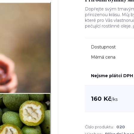
Dopřejte svým tmavým v
přirozenou krásu. Můj b
které pro Vás vlastnor
pečující rostlinné oleje.
Dostupnost
Měrná cena
Nejsme plátci DPH
160 Kč
/
ks
Číslo produktu:
020