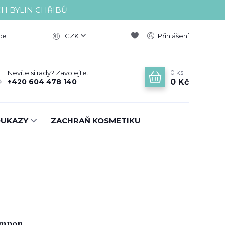
CH BYLIN CHŘIBŮ
ce
CZK
Přihlášení
0
ks
Nevíte si rady? Zavolejte.
0 Kč
+420 604 478 140
OUKAZY
ZACHRAŇ KOSMETIKU
ampon