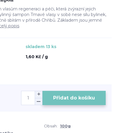
lasům regeneraci a péči, která zvýrazní jejich
ylinný šampon Tmavé vlasy v sobě nese sílu bylinek,
učně sbírám v přírodě Chřibů. Základem jsou jemné
celý popis
skladem 13 ks
1,60 Kč / g
Přidat do košíku
Obsah:
100g