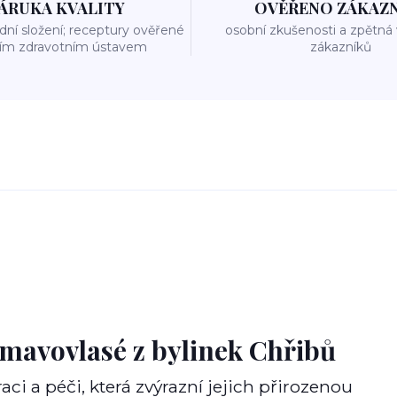
ÁRUKA KVALITY
OVĚŘENO ZÁKAZ
odní složení; receptury ověřené
osobní zkušenosti a zpětná
ním zdravotním ústavem
zákazníků
tmavovlasé z bylinek Chřibů
 a péči, která zvýrazní jejich přirozenou