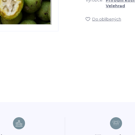
Výrobce:
Přírodní kos
Velehrad
Do oblíbených