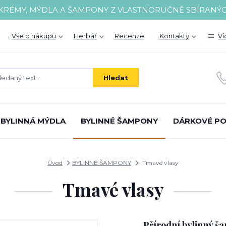
 KRÉMY, MÝDLA A ŠAMPONY Z VLASTNORUČNĚ SBÍRANÝ
Vše o nákupu
Herbář
Recenze
Kontakty
Ví
Hledat
BYLINNÁ MÝDLA
BYLINNÉ ŠAMPONY
DÁRKOVÉ P
Úvod
BYLINNÉ ŠAMPONY
Tmavé vlasy
Tmavé vlasy
Přírodní bylinný š