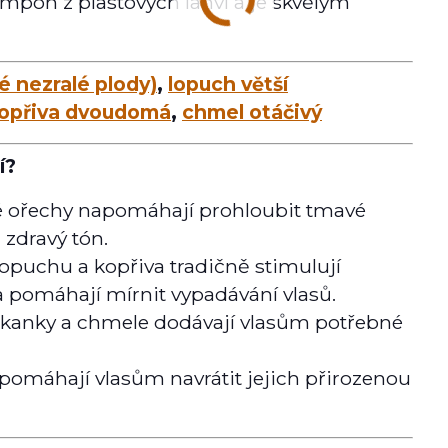
mpon z plastových lahví a je skvělým
é nezralé plody)
,
lopuch větší
opřiva dvoudomá
,
chmel otáčivý
í?
é ořechy napomáhají prohloubit tmavé
 zdravý tón.
opuchu a kopřiva tradičně stimulují
a pomáhají mírnit vypadávání vlasů.
ekanky a chmele dodávají vlasům potřebné
pomáhají vlasům navrátit jejich přirozenou