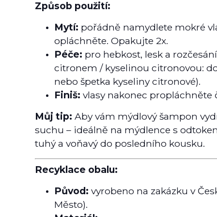
Způsob použití:
Mytí:
pořádně namydlete mokré vla
opláchněte. Opakujte 2x.
Péče:
pro hebkost, lesk a rozčesání
citronem / kyselinou citronovou: do 0
nebo špetka kyseliny citronové).
Finiš:
vlasy nakonec propláchněte č
Můj tip:
Aby vám mýdlový šampon vydrže
suchu – ideálně na mýdlence s odtokem
tuhý a voňavý do posledního kousku.
Recyklace obalu:
Původ:
vyrobeno na zakázku v České
Město).