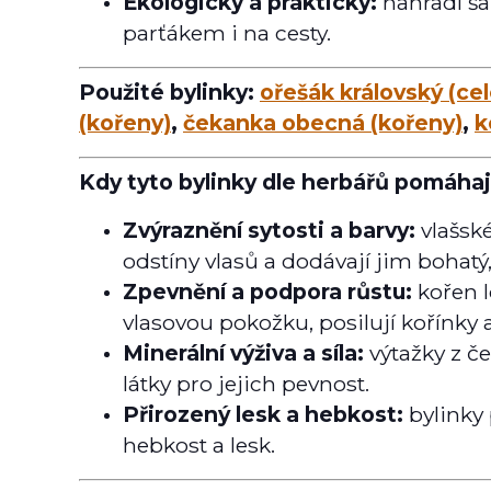
Ekologický a praktický:
nahradí ša
parťákem i na cesty.
Použité bylinky:
ořešák královský (cel
(kořeny)
,
čekanka obecná (kořeny)
,
k
Kdy tyto bylinky dle herbářů pomáhaj
Zvýraznění sytosti a barvy:
vlašsk
odstíny vlasů a dodávají jim bohatý,
Zpevnění a podpora růstu:
kořen l
vlasovou pokožku, posilují kořínky 
Minerální výživa a síla:
výtažky z č
látky pro jejich pevnost.
Přirozený lesk a hebkost:
bylinky 
hebkost a lesk.