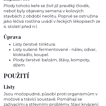
Plody tohoto keře se živil již pravěký člověk,
neboť byly objeveny semena v kolových
stavbách z období neolitu. Poprvé se ostružina
jako léčivá rostlina uvádí v řeckých lékopisech ze
4. století před n.l.
Úprava
Listy čerstvé: tinktura.
Listy sušené: fermentované - nálev, odvar,
kloktadlo, koupel.
Plody čerstvé: balzám, šťávy, kompoty,
džem.
POUŽITÍ
Listy
Jsou močopudné, působí proti organismům v
močové a trávící soustavě. Pomáhají se
zažívacími a střevními problémy. Staví krvácení.