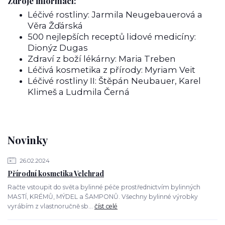
Zdroje informací:
Léčivé rostliny: Jarmila Neugebauerová a
Věra Žďárská
500 nejlepších receptů lidové medicíny:
Dionýz Dugas
Zdraví z boží lékárny: Maria Treben
Léčivá kosmetika z přírody: Myriam Veit
Léčivé rostliny II: Štěpán Neubauer, Karel
Klimeš a Ludmila Černá
Novinky
26.02.2024
Přírodní kosmetika Velehrad
Račte vstoupit do světa bylinné péče prostřednictvím bylinných
MASTÍ, KRÉMŮ, MÝDEL a ŠAMPONŮ. Všechny bylinné výrobky
vyrábím z vlastnoručně sb...
číst celé