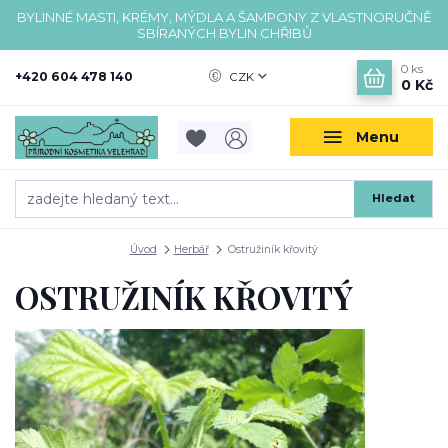
BYLINNÉ MASTI, KRÉMY, MÝDLA A ŠAMPONY Z VLASTNORUČNĚ
SBÍRANÝCH BYLIN CHŘIBŮ
0
ks
+420 604 478 140
CZK
0 Kč
Menu
Hledat
Úvod
Herbář
Ostružiník křovitý
OSTRUŽINÍK KŘOVITÝ