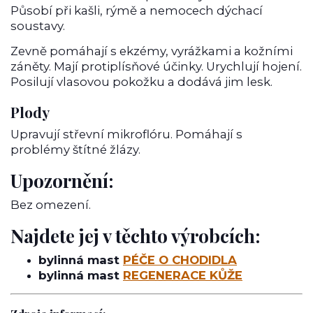
Působí při kašli, rýmě a nemocech dýchací
soustavy.
Zevně pomáhají s ekzémy, vyrážkami a kožními
záněty. Mají protiplísňové účinky. Urychlují hojení.
Posilují vlasovou pokožku a dodává jim lesk.
Plody
Upravují střevní mikroflóru. Pomáhají s
problémy štítné žlázy.
Upozornění:
Bez omezení.
Najdete jej v těchto výrobcích:
bylinná mast
PÉČE O CHODIDLA
bylinná mast
REGENERACE KŮŽE