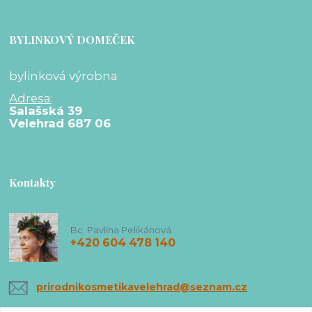
BYLINKOVÝ DOMEČEK
bylinková výrobna
Adresa
:
Salašská 39
Velehrad 687 06
Kontakty
Bc. Pavlína Pelikánová
+420 604 478 140
prirodnikosmetikavelehrad@seznam.cz