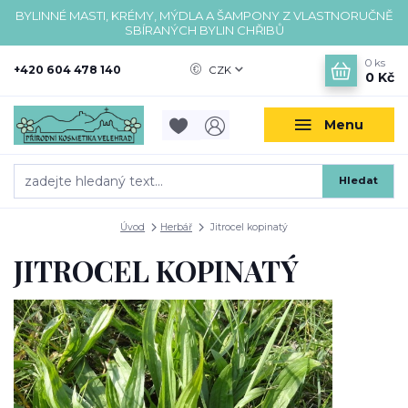
BYLINNÉ MASTI, KRÉMY, MÝDLA A ŠAMPONY Z VLASTNORUČNĚ
SBÍRANÝCH BYLIN CHŘIBŮ
0
ks
+420 604 478 140
CZK
0 Kč
Menu
Hledat
Úvod
Herbář
Jitrocel kopinatý
JITROCEL KOPINATÝ