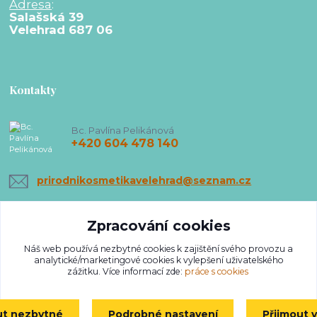
Adresa
:
Salašská 39
Velehrad 687 06
Kontakty
Bc. Pavlína Pelikánová
+420 604 478 140
prirodnikosmetikavelehrad@seznam.cz
Zpracování cookies
Náš web používá nezbytné cookies k zajištění svého provozu a
analytické/marketingové cookies k vylepšení uživatelského
zážitku. Více informací zde:
práce s cookies
Upravit sběr cookies.
ut nezbytné
Podrobné nastavení
Přijmout 