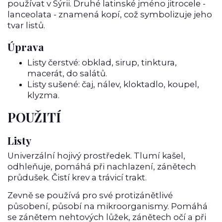
používat v Sýrii. Druhé latinské jméno jitrocele -
lanceolata - znamená kopí, což symbolizuje jeho
tvar listů.
Úprava
Listy čerstvé: obklad, sirup, tinktura,
macerát, do salátů.
Listy sušené: čaj, nálev, kloktadlo, koupel,
klyzma.
POUŽITÍ
Listy
Univerzální hojivý prostředek. Tlumí kašel,
odhleňuje, pomáhá při nachlazení, zánětech
průdušek. Čistí krev a trávicí trakt.
Zevně se používá pro své protizánětlivé
působení, působí na mikroorganismy. Pomáhá
se zánětem nehtových lůžek, zánětech očí a při