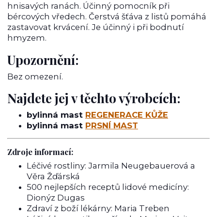
hnisavých ranách. Účinný pomocník při
bércových vředech. Čerstvá šťáva z listů pomáhá
zastavovat krvácení. Je účinný i při bodnutí
hmyzem.
Upozornění:
Bez omezení.
Najdete jej v těchto výrobcích:
bylinná mast
REGENERACE KŮŽE
bylinná mast
PRSNÍ MAST
Zdroje informací:
Léčivé rostliny: Jarmila Neugebauerová a
Věra Žďárská
500 nejlepších receptů lidové medicíny:
Dionýz Dugas
Zdraví z boží lékárny: Maria Treben