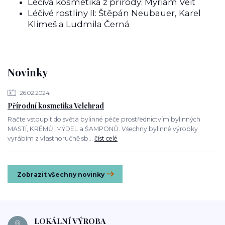
Léčivá kosmetika z přírody: Myriam Veit
Léčivé rostliny II: Štěpán Neubauer, Karel
Klimeš a Ludmila Černá
Novinky
26.02.2024
Přírodní kosmetika Velehrad
Račte vstoupit do světa bylinné péče prostřednictvím bylinných
MASTÍ, KRÉMŮ, MÝDEL a ŠAMPONŮ. Všechny bylinné výrobky
vyrábím z vlastnoručně sb...
číst celé
Zobrazit všechny novinky
LOKÁLNÍ VÝROBA