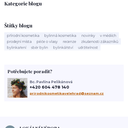
Kategorie blogu
Štítky blogu
přírodní kosmetika
bylinná kosmetika
novinky
v médiích
prodejní místa
péče o vlasy
recenze
zkušenosti zákazníků
bylinkaření
sběr bylin
bylinkářství
udržitelnost
Potřebujete poradit?
Bc. Pavlína Pelikánová
+420 604 478 140
prirodnikosmetikavelehrad@seznam.cz