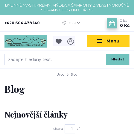
BYLINNÉ MASTI, KRÉMY, MÝDLA A ŠAMPONY Z VLASTNORUČNĚ
SBÍRANÝCH BYLIN CHŘIBŮ
0
ks
+420 604 478 140
CZK
0 Kč
Menu
Hledat
Úvod
Blog
Blog
Nejnovější články
strana
z 1