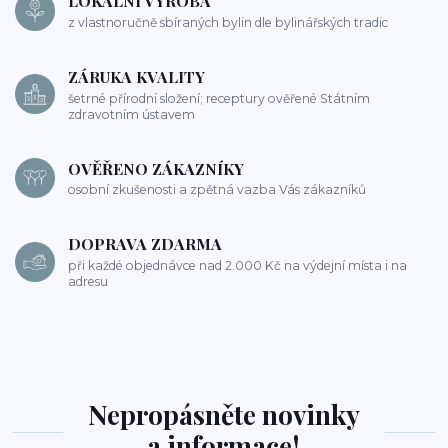
LOKÁLNÍ VÝROBA
z vlastnoručně sbíraných bylin dle bylinářských tradic
ZÁRUKA KVALITY
šetrné přírodní složení; receptury ověřené Státním
zdravotním ústavem
OVĚŘENO ZÁKAZNÍKY
osobní zkušenosti a zpětná vazba Vás zákazníků
DOPRAVA ZDARMA
při každé objednávce nad 2.000 Kč na výdejní místa i na
adresu
Nepropásněte novinky
a informace!