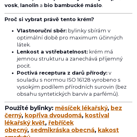
vosk
,
lanolin
a
bio bambucké máslo
.
Proč si vybrat právě tento krém?
Vlastnoruční sběr:
bylinky sbírám v
optimální době pro maximum účinných
látek.
Lenkost a vstřebatelnost:
krém má
jemnou strukturu a zanechává příjemný
pocit.
Poctivá receptura z darů přírody:
v
souladu s normou ISO 16128 vyrobeno s
vysokým podílem přírodních surovin (bez
obsahu syntetických barviv a parfémů).
Použité bylinky:
měsíček lékařský
,
bez
černý
,
kopřiva dvoudomá
,
kostival
lékařský květ
,
řebříček
obecný
,
sedmikráska obecná
,
kakost