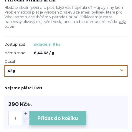
Hledáte ideální péči pro pleť, když Vás trápí akné? Můj bylinný krém
Problematická pleť je vyroben z nálevu ze směsi bylinek, které pro
Vás vlastnoručně sbírám v přírodě Chřibů. Základem je extra
panenský olivový olej, včelí vosk, lanolin a bio bambucké máslo.
celý
popis
Dostupnost
skladem 8 ks
Měrná cena
6,44 Kč / g
Obsah
Nejsme plátci DPH
290 Kč
/
ks
Přidat do košíku