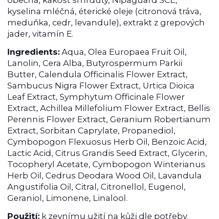
kyselina mléčná, éterické oleje (citronová tráva,
meduňka, cedr, levandule), extrakt z grepových
jader, vitamín E.
Ingredients:
Aqua, Olea Europaea Fruit Oil,
Lanolin, Cera Alba, Butyrospermum Parkii
Butter, Calendula Officinalis Flower Extract,
Sambucus Nigra Flower Extract, Urtica Dioica
Leaf Extract, Symphytum Officinale Flower
Extract, Achillea Millefolium Flower Extract, Bellis
Perennis Flower Extract, Geranium Robertianum
Extract, Sorbitan Caprylate, Propanediol,
Cymbopogon Flexuosus Herb Oil, Benzoic Acid,
Lactic Acid, Citrus Grandis Seed Extract, Glycerin,
Tocopheryl Acetate, Cymbopogon Winterianus
Herb Oil, Cedrus Deodara Wood Oil, Lavandula
Angustifolia Oil, Citral, Citronellol, Eugenol,
Geraniol, Limonene, Linalool.
Použití:
k zevnímu užití na kůži dle potřeby.