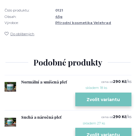
Číslo produktu:
0121
Obsah:
45g
Výrobce:
Přírodní kosmetika Velehrad
Do oblíbených
Podobné produkty
Normální a smíšená pleť
290 Kč
/
ks
cena od
skladem 18 ks
Zvolit variantu
Suchá a náročná pleť
290 Kč
/
ks
cena od
skladem 27 ks
Zvolit variantu