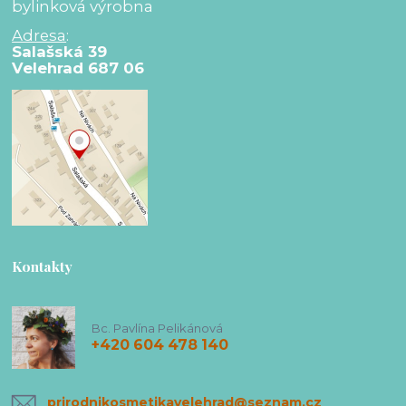
bylinková výrobna
Adresa
:
Salašská 39
Velehrad 687 06
Kontakty
Bc. Pavlína Pelikánová
+420 604 478 140
prirodnikosmetikavelehrad@seznam.cz