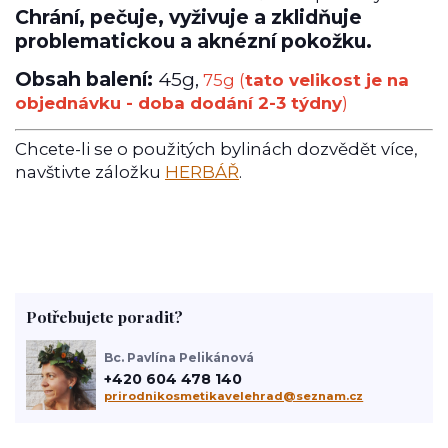
Chrání, pečuje, vyživuje a zklidňuje
problematickou a aknézní pokožku.
Obsah balení:
45g,
75g (
tato velikost je na
objednávku - doba dodání 2-3 týdny
)
Chcete-li se o použitých bylinách dozvědět více,
navštivte záložku
HERBÁŘ
.
Potřebujete poradit?
Bc. Pavlína Pelikánová
+420 604 478 140
prirodnikosmetikavelehrad@seznam.cz