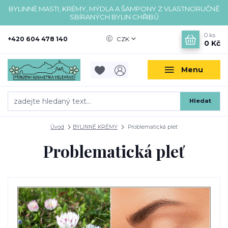
BYLINNÉ MASTI, KRÉMY, MÝDLA A ŠAMPONY Z VLASTNORUČNĚ
SBÍRANÝCH BYLIN CHŘIBŮ
0
ks
+420 604 478 140
CZK
0 Kč
Menu
Hledat
Úvod
BYLINNÉ KRÉMY
Problematická pleť
Problematická pleť