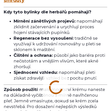
smrdutý
Kdy tyto bylinky dle herbářů pomáhají?
Mírnění zánětlivých projevů:
napomáhají
zklidnit začervenání a urychlují proces
hojení stávajících pupínků.
Regenerace bez vysoušení:
tradičně se
využívají k udržování rovnováhy u pleti se
sklonem k maštění.
Čištění a ochrana:
působí jako bariéra proti
nečistotám a vnějším vlivům, které akné
zhoršují.
Sjednocení vzhledu:
napomáhají pleti
získat zdravější vzhled bez pocitu pnutí.
Způsob použití
: malé množství krému naneste
na důkladně vyčištěnou a mírně navlhčenou
pleť. Jemně vmasírujte, dokud se krém zcela
nevstřebá. Pro dosažení nejlepších výsledků