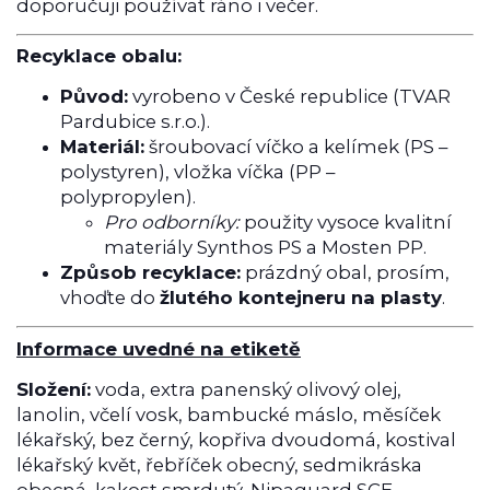
doporučuji používat ráno i večer.
Recyklace obalu:
Původ:
vyrobeno v České republice (TVAR
Pardubice s.r.o.).
Materiál:
šroubovací víčko a kelímek (PS –
polystyren), vložka víčka (PP –
polypropylen).
Pro odborníky:
použity vysoce kvalitní
materiály Synthos PS a Mosten PP.
Způsob recyklace:
prázdný obal, prosím,
vhoďte do
žlutého kontejneru na plasty
.
Informace uvedné na etiketě
Složení:
voda, extra panenský olivový olej,
lanolin, včelí vosk, bambucké máslo, měsíček
lékařský, bez černý, kopřiva dvoudomá, kostival
lékařský květ, řebříček obecný, sedmikráska
obecná, kakost smrdutý, Nipaguard SCE,