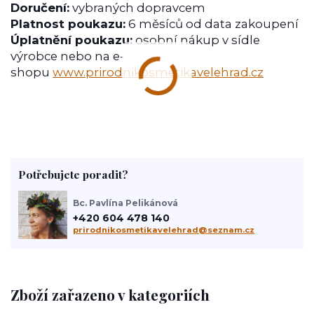
Doručení:
vybraných dopravcem
Platnost poukazu:
6 měsíců od data zakoupení
Úplatnění poukazu:
osobní nákup v sídle
výrobce nebo na e-
shopu
www.prirodnikosmetikavelehrad.cz
Potřebujete poradit?
Bc. Pavlína Pelikánová
+420 604 478 140
prirodnikosmetikavelehrad@seznam.cz
Zboží zařazeno v kategoriích