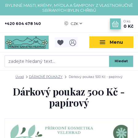
BYLINNÉ MASTI, KRÉMY, MÝDLA A ŠAMPONY Z VLASTNORUČNĚ
SBÍRANÝCH BYLIN CHŘIBŮ
0
ks
+420 604 478 140
CZK
0 Kč
Menu
Hledat
Úvod
DÁRKOVÉ POUKAZY
Dárkový poukaz 500 Kč - papírový
Dárkový poukaz 500 Kč -
papírový